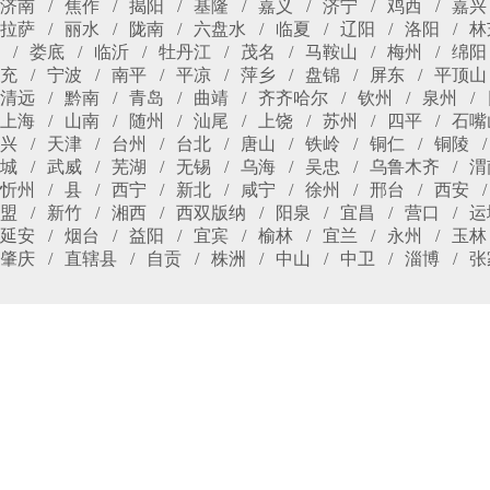
济南
焦作
揭阳
基隆
嘉义
济宁
鸡西
嘉兴
拉萨
丽水
陇南
六盘水
临夏
辽阳
洛阳
林
娄底
临沂
牡丹江
茂名
马鞍山
梅州
绵阳
充
宁波
南平
平凉
萍乡
盘锦
屏东
平顶山
清远
黔南
青岛
曲靖
齐齐哈尔
钦州
泉州
上海
山南
随州
汕尾
上饶
苏州
四平
石嘴
兴
天津
台州
台北
唐山
铁岭
铜仁
铜陵
城
武威
芜湖
无锡
乌海
吴忠
乌鲁木齐
渭
忻州
县
西宁
新北
咸宁
徐州
邢台
西安
盟
新竹
湘西
西双版纳
阳泉
宜昌
营口
运
延安
烟台
益阳
宜宾
榆林
宜兰
永州
玉林
肇庆
直辖县
自贡
株洲
中山
中卫
淄博
张