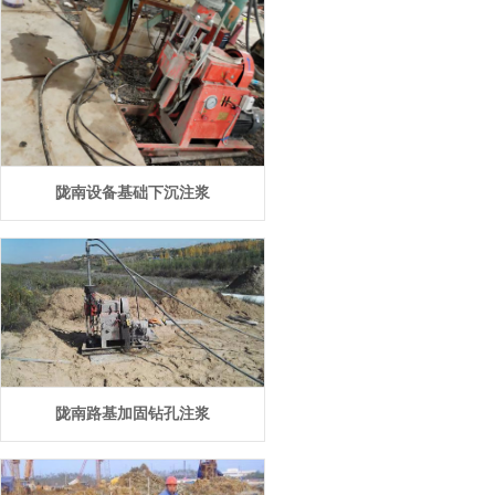
陇南设备基础下沉注浆
陇南路基加固钻孔注浆