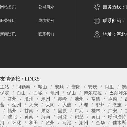
服务热线：150
网站首页
公司简介
联系邮箱：
服务项目
成功案例
地址：河北
新闻资讯
联系我们
友情链接 / LINKS
主站
阿勒泰
鞍山
安顺
安阳
安庆
阿里
澳
保定
白山
白城
亳州
保山
博尔塔拉
巴彦淖
常州
滁州
潮州
赤峰
池州
常德
承德
营
达州
大庆
大同
大连
大理
鄂州
恩施
赣州
甘南
果洛
固原
广元
桂林
广安
淮北
黄南
海南
河源
鹤壁
黄山
呼和浩特
河
怀化
和田
贺州
河池
湖州
金华
佳木斯