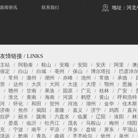
地址：河北
新闻资讯
联系我们
友情链接 / LINKS
主站
阿勒泰
鞍山
安顺
安阳
安庆
阿里
澳
保定
白山
白城
亳州
保山
博尔塔拉
巴彦淖
常州
滁州
潮州
赤峰
池州
常德
承德
营
达州
大庆
大同
大连
大理
鄂州
恩施
赣州
甘南
果洛
固原
广元
桂林
广安
淮北
黄南
海南
河源
鹤壁
黄山
呼和浩特
河
怀化
和田
贺州
河池
湖州
金华
佳木斯
济南
焦作
揭阳
基隆
嘉义
济宁
鸡西
嘉兴
拉萨
丽水
陇南
六盘水
临夏
辽阳
洛阳
林
娄底
临沂
牡丹江
茂名
马鞍山
梅州
绵阳
充
宁波
南平
平凉
萍乡
盘锦
屏东
平顶山
清远
黔南
青岛
曲靖
齐齐哈尔
钦州
泉州