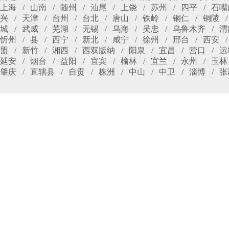
上海
山南
随州
汕尾
上饶
苏州
四平
石嘴
兴
天津
台州
台北
唐山
铁岭
铜仁
铜陵
城
武威
芜湖
无锡
乌海
吴忠
乌鲁木齐
渭
忻州
县
西宁
新北
咸宁
徐州
邢台
西安
盟
新竹
湘西
西双版纳
阳泉
宜昌
营口
运
延安
烟台
益阳
宜宾
榆林
宜兰
永州
玉林
肇庆
直辖县
自贡
株洲
中山
中卫
淄博
张