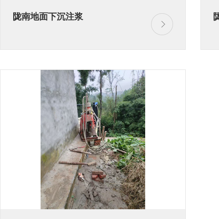
陇南地面下沉注浆