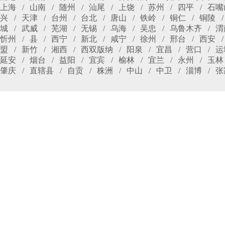
上海
山南
随州
汕尾
上饶
苏州
四平
石嘴
兴
天津
台州
台北
唐山
铁岭
铜仁
铜陵
城
武威
芜湖
无锡
乌海
吴忠
乌鲁木齐
渭
忻州
县
西宁
新北
咸宁
徐州
邢台
西安
盟
新竹
湘西
西双版纳
阳泉
宜昌
营口
运
延安
烟台
益阳
宜宾
榆林
宜兰
永州
玉林
肇庆
直辖县
自贡
株洲
中山
中卫
淄博
张