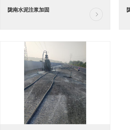
陇南水泥注浆加固