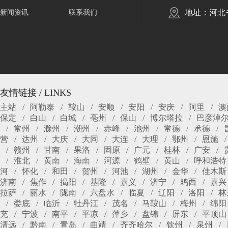
地址：河北
新闻资讯
联系我们
友情链接 / LINKS
主站
阿勒泰
鞍山
安顺
安阳
安庆
阿里
澳
保定
白山
白城
亳州
保山
博尔塔拉
巴彦淖
常州
滁州
潮州
赤峰
池州
常德
承德
营
达州
大庆
大同
大连
大理
鄂州
恩施
赣州
甘南
果洛
固原
广元
桂林
广安
淮北
黄南
海南
河源
鹤壁
黄山
呼和浩特
河
怀化
和田
贺州
河池
湖州
金华
佳木斯
济南
焦作
揭阳
基隆
嘉义
济宁
鸡西
嘉兴
拉萨
丽水
陇南
六盘水
临夏
辽阳
洛阳
林
娄底
临沂
牡丹江
茂名
马鞍山
梅州
绵阳
充
宁波
南平
平凉
萍乡
盘锦
屏东
平顶山
清远
黔南
青岛
曲靖
齐齐哈尔
钦州
泉州