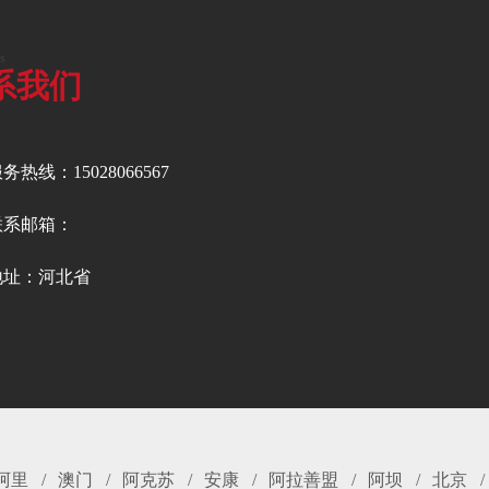
s
系我们
务热线：15028066567
联系邮箱：
地址：河北省
阿里
澳门
阿克苏
安康
阿拉善盟
阿坝
北京