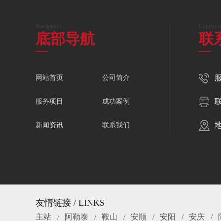
Navigation
Contact u
底部导航
联
服
网站首页
公司简介
服务项目
成功案例
新闻资讯
联系我们
友情链接 / LINKS
主站
阿勒泰
鞍山
安顺
安阳
安庆