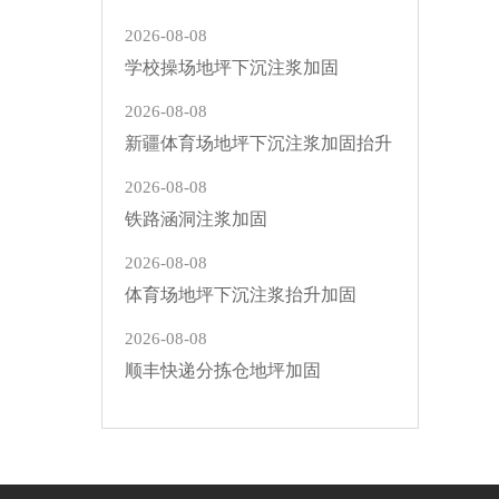
2026-08-08
学校操场地坪下沉注浆加固
2026-08-08
新疆体育场地坪下沉注浆加固抬升
2026-08-08
铁路涵洞注浆加固
2026-08-08
体育场地坪下沉注浆抬升加固
2026-08-08
顺丰快递分拣仓地坪加固